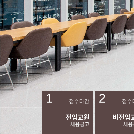
1
2
접수마감
접수
전임교원
비전임
채용공고
채용