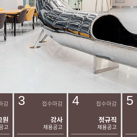
3
4
5
마감
접수마감
접수마감
교원
강사
정규직
공고
채용공고
채용공고