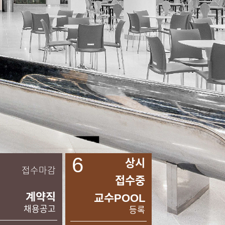
6
상시
접수마감
접수중
계약직
교수POOL
채용공고
등록